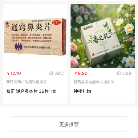
痛 四肢酸痛 打喷嚏 流鼻涕 鼻
塞 咽痛
￥12.10
￥9.90
0成交
6成交
新药品网功能测试虚拟号
新药品网功能测试虚拟号
修正 通窍鼻炎片 36片 1盒
神秘礼物
更多推荐