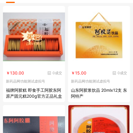
￥130.00
￥15.00
0成交
0成交
新药品网功能测试虚拟号
新药品网功能测试虚拟号
福牌阿胶糕 即食手工阿胶东阿
山东阿胶浆饮品 20mlx12支 东
原产固元糕200g官方正品礼盒
阿特产
送礼长辈