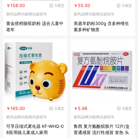
￥158.00
￥55.00
0成交
0成交
新药品网功能测试虚拟号
新药品网功能测试虚拟号
黄金搭档骆驼奶粉 适合儿童中
美盾羊奶粉300g 含多种维生
老年
素多种矿物质
￥165.00
￥5.98
0成交
5成交
新药品网功能测试虚拟号
新药品网功能测试虚拟号
可孚压缩式雾化器 KF-WHQ-0
鲁西 复方氨酚烷胺片 12片/盒
8医用级儿童成人家用
普通感冒 流行性感冒 发热 头